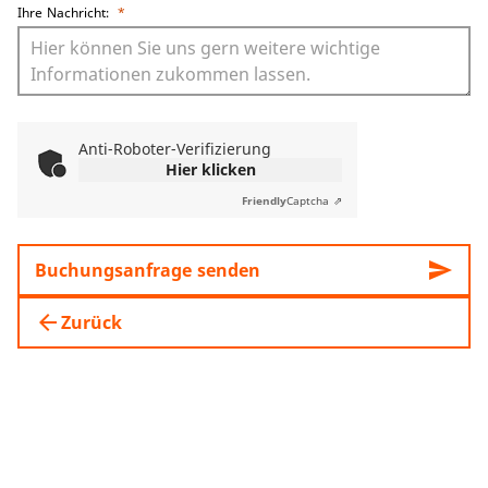
Ihre Nachricht:
*
Anti-Roboter-Verifizierung
Hier klicken
Friendly
Captcha ⇗
send
Buchungsanfrage senden
arrow_back
Zurück