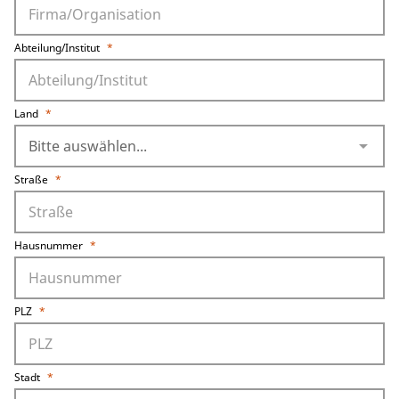
Abteilung/Institut
*
Land
*
arrow_drop_down
Straße
*
Hausnummer
*
PLZ
*
Stadt
*