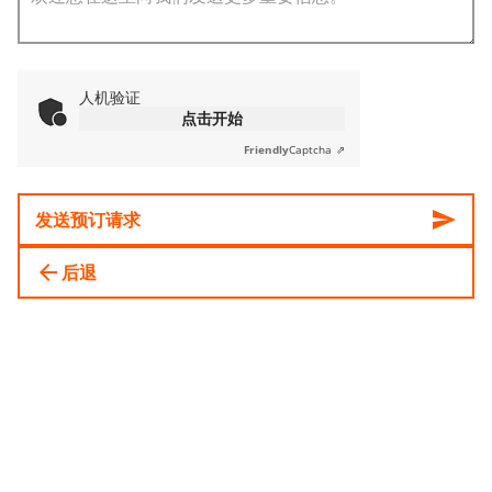
人机验证
点击开始
Friendly
Captcha ⇗
send
发送预订请求
arrow_back
后退