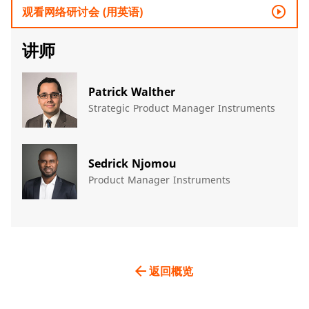
play_circle_outline
观看网络研讨会 (用英语)
讲师
Patrick Walther
Strategic Product Manager Instruments
​Sedrick Njomou​
Product Manager Instruments
arrow_back
返回概览