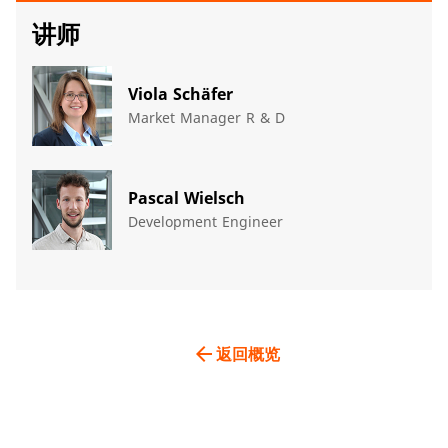
讲师
Viola Schäfer
Market Manager R & D
Pascal Wielsch
Development Engineer
arrow_back
返回概览