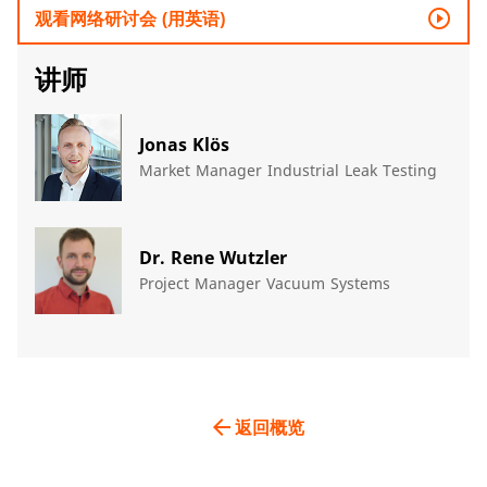
play_circle_outline
观看网络研讨会 (用英语)
讲师
Jonas Klös
Market Manager Industrial Leak Testing
Dr. Rene Wutzler
Project Manager Vacuum Systems​
arrow_back
返回概览