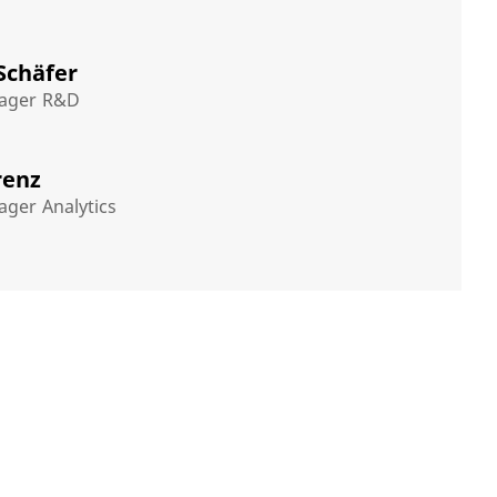
 Schäfer
ager R&D
renz
ger Analytics