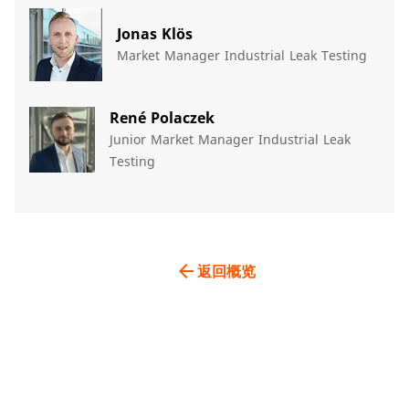
Jonas Klös
Market Manager Industrial Leak Testing
René Polaczek​
Junior Market Manager Industrial Leak
Testing​
arrow_back
返回概览