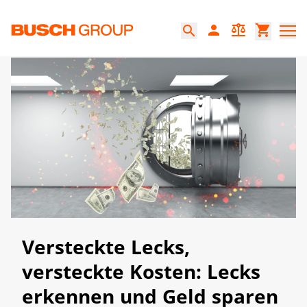
Springe zum Hauptinhalt
person
balance
shopping_cart
search
Versteckte Lecks,
versteckte Kosten: Lecks
erkennen und Geld sparen