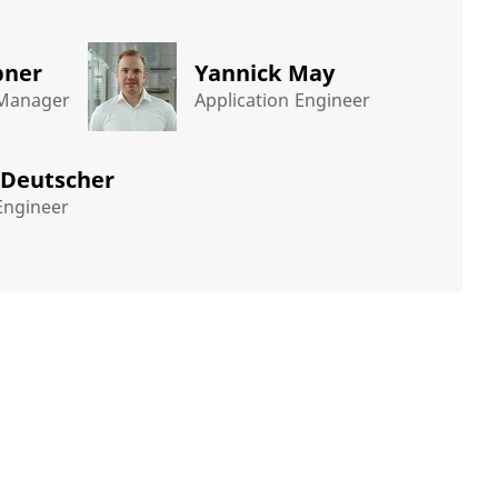
bner
Yannick May
 Manager
Application Engineer
 Deutscher
Engineer