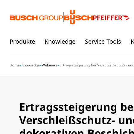
Springe zum Hauptinhalt
Produkte
Knowledge
Service Tools
K
Home
»
Knowledge
»
Webinare
»
Ertragssteigerung bei Verschleißschutz- un
Ertragssteigerung be
Verschleißschutz- un
dekorativen Beschic