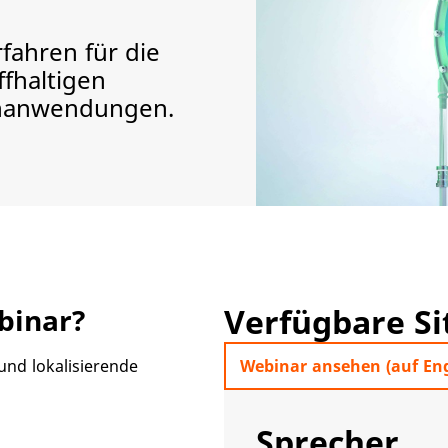
fahren für die
fhaltigen
enanwendungen.
Verfügbare S
binar?
und lokalisierende
Webinar ansehen (auf Eng
Sprecher