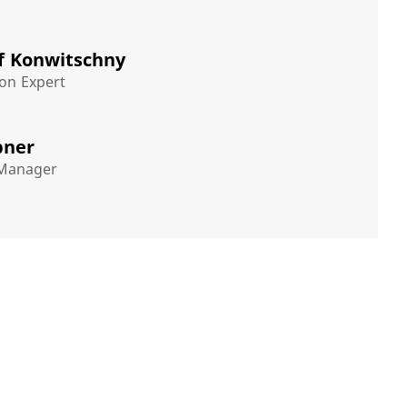
f Konwitschny
on Expert
bner
 Manager