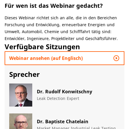
Für wen ist das Webinar gedacht?
​Dieses Webinar richtet sich an alle, die in den Bereichen
Forschung und Entwicklung, erneuerbare Energien und
Umwelt, Automobil, Chemie und Schifffahrt tätig sind:
Entwickler, Ingenieure, Projektleiter und Geschäftsführer.
Verfügbare Sitzungen
play_circle_outline
Webinar ansehen (auf Englisch)
Sprecher
Dr. Rudolf Konwitschny
Leak Detection Expert
Dr. Baptiste Chatelain
Market Manager Industrial Leak Testing​