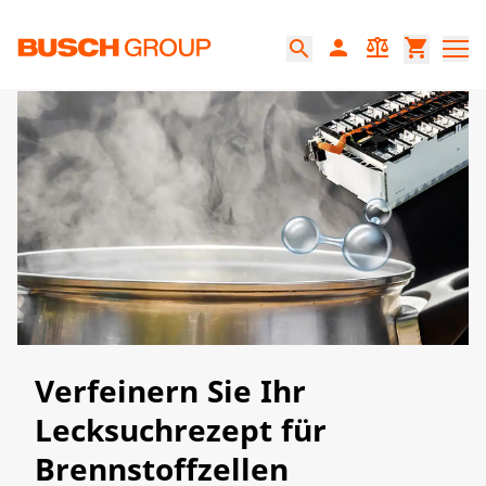
Springe zum Hauptinhalt
person
balance
shopping_cart
search
​Verfeinern Sie Ihr
Lecksuchrezept für
Brennstoffzellen