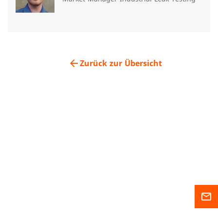
arrow_back
Zurück zur Übersicht
mail_outline