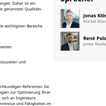
ngen. Daher ist ein
die genannten Qualitäts-
Jonas Klö
Market Mana
ie wichtigsten Bereiche
René Pola
Junior Marke
nenten
kluszeiten und
achkundigen Referenten Sie
tegien zur Optimierung Ihrer
 sich an Ingenieure,
enntnisse und Fähigkeiten im