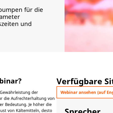
mpumpen für die
rameter
szeiten und
Verfügbare S
binar?
e Gewährleistung der
Webinar ansehen (auf Eng
ür die Aufrechterhaltung von
ter Bedeutung. Je höher die
Sprecher
lust von Kältemitteln, desto