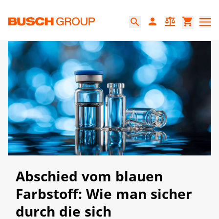
Springe zum Hauptinhalt
person
balance
shopping_cart
search
Abschied vom blauen
Farbstoff: Wie man sicher
durch die sich