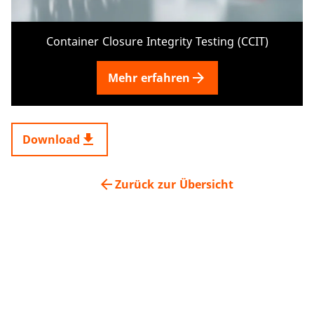
Container Closure Integrity Testing (CCIT)
arrow_forward
Mehr erfahren
get_app
Download
arrow_back
Zurück zur Übersicht