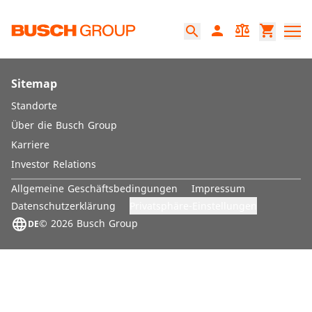
Springe zum Hauptinhalt
person
balance
shopping_cart
search
Sitemap
Standorte
Über die Busch Group
Karriere
Investor Relations
Allgemeine Geschäftsbedingungen
Impressum
Privatsphäre-Einstellungen
Datenschutzerklärung
language
© 2026 Busch Group
DE