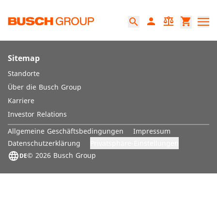
Springe zum Hauptinhalt
person
balance
shopping_cart
search
Sitemap
Standorte
Über die Busch Group
Karriere
Investor Relations
Allgemeine Geschäftsbedingungen
Impressum
Privatsphäre-Einstellungen
Datenschutzerklärung
language
© 2026 Busch Group
DE