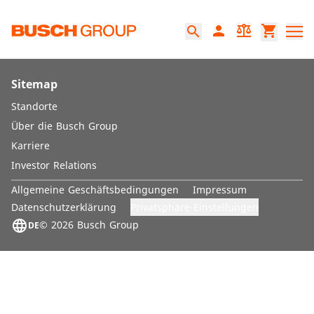
Springe zum Hauptinhalt
person
balance
shopping_cart
search
Sitemap
Standorte
Über die Busch Group
Karriere
Investor Relations
Allgemeine Geschäftsbedingungen
Impressum
Privatsphäre-Einstellungen
Datenschutzerklärung
language
© 2026 Busch Group
DE