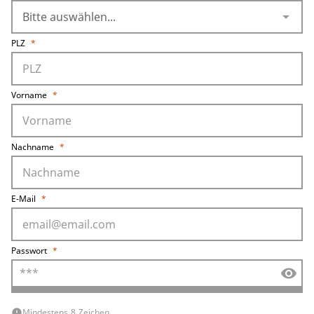
arrow_drop_down
PLZ
*
Vorname
*
Nachname
*
E-Mail
*
Passwort
*
visibility
Mindestens 8 Zeichen
error