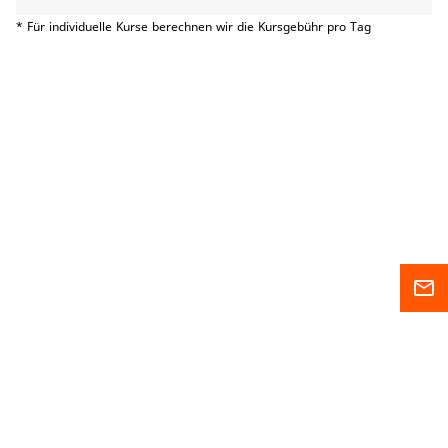
* Für individuelle Kurse berechnen wir die Kursgebühr pro Tag
mail_outline
Sitemap