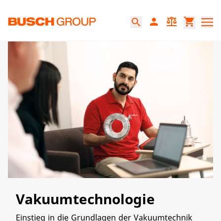
Springe zum Hauptinhalt
person
balance
shopping_cart
search
Vakuumtechnologie
Einstieg in die Grundlagen der Vakuumtechnik