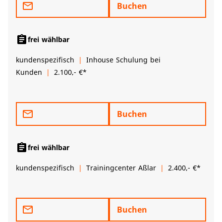
mail_outline
Buchen
assignment
frei wählbar
kundenspezifisch
Inhouse Schulung bei
Kunden
2.100,- €*
mail_outline
Buchen
assignment
frei wählbar
kundenspezifisch
Trainingcenter Aßlar
2.400,- €*
mail_outline
Buchen