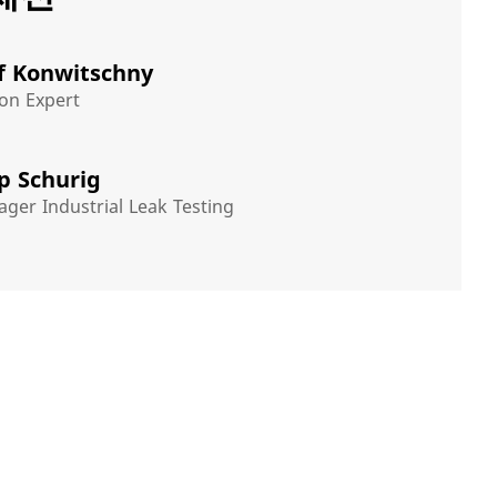
f Konwitschny
on Expert
pp Schurig
ger Industrial Leak Testing