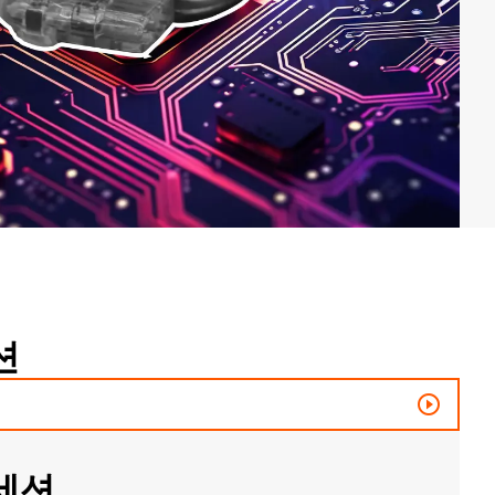
션
play_circle_outline
세션