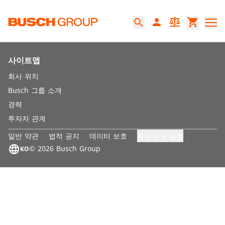
본문으로 바로가기
person
balance
shopping_cart
search
사이트맵
회사 위치
Busch 그룹 소개
경력
투자자 관계
개인 정보 설정
일반 약관
법적 공지
데이터 보호
language
© 2026 Busch Group
KO