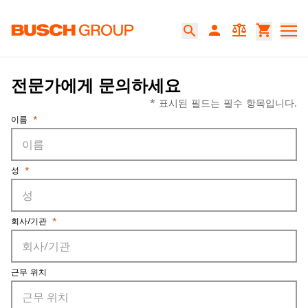
본문으로 바로가기
person
balance
shopping_cart
search
누출 테스트 서비스 요청
전문가에게 문의하세요
* 표시된 필드는 필수 항목입니다.
이름
*
성
*
회사/기관
*
근무 위치