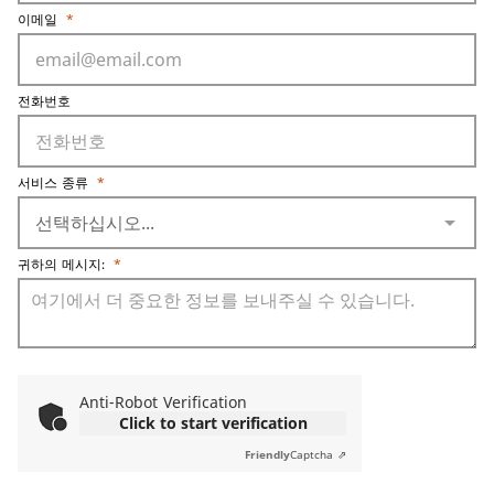
이메일
*
전화번호
서비스 종류
*
arrow_drop_down
귀하의 메시지:
*
Anti-Robot Verification
Click to start verification
Friendly
Captcha ⇗